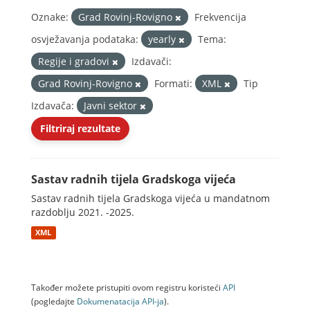
Oznake:
Grad Rovinj-Rovigno
Frekvencija
osvježavanja podataka:
yearly
Tema:
Regije i gradovi
Izdavači:
Grad Rovinj-Rovigno
Formati:
XML
Tip
Izdavača:
Javni sektor
Filtriraj rezultate
Sastav radnih tijela Gradskoga vijeća
Sastav radnih tijela Gradskoga vijeća u mandatnom
razdoblju 2021. -2025.
XML
Također možete pristupiti ovom registru koristeći
API
(pogledajte
Dokumenаtаcijа API-jа
).