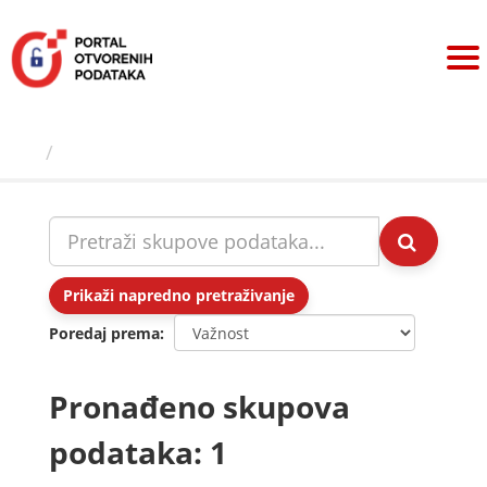
Preskoči
na
sadržaj
Skupovi podаtаkа
Prikaži napredno pretraživanje
Poredaj prema
Pronađeno skupova
podataka: 1