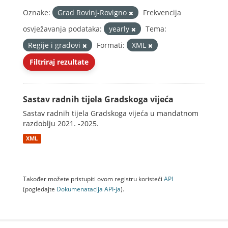
Oznake:
Grad Rovinj-Rovigno
Frekvencija
osvježavanja podataka:
yearly
Tema:
Regije i gradovi
Formati:
XML
Filtriraj rezultate
Sastav radnih tijela Gradskoga vijeća
Sastav radnih tijela Gradskoga vijeća u mandatnom
razdoblju 2021. -2025.
XML
Također možete pristupiti ovom registru koristeći
API
(pogledajte
Dokumenаtаcijа API-jа
).