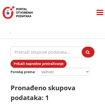
Preskoči
na
sadržaj
Skupovi podаtаkа
Prikaži napredno pretraživanje
Poredaj prema
Pronađeno skupova
podataka: 1