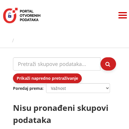
Preskoči
na
sadržaj
Skupovi podаtаkа
Prikaži napredno pretraživanje
Poredaj prema
Nisu pronađeni skupovi
podataka