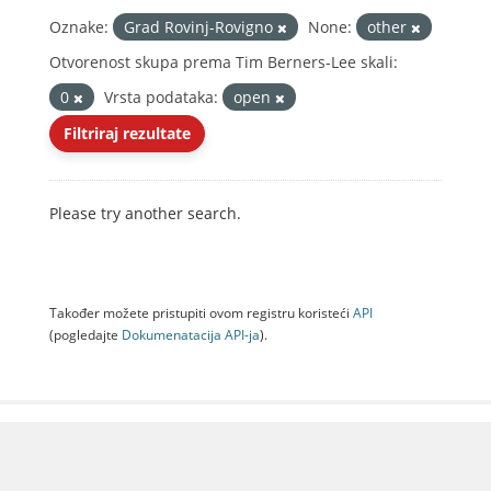
Oznake:
Grad Rovinj-Rovigno
None:
other
Otvorenost skupa prema Tim Berners-Lee skali:
0
Vrsta podataka:
open
Filtriraj rezultate
Please try another search.
Također možete pristupiti ovom registru koristeći
API
(pogledajte
Dokumenаtаcijа API-jа
).