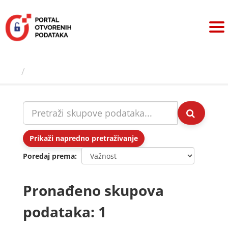
Preskoči
na
sadržaj
Skupovi podаtаkа
Prikaži napredno pretraživanje
Poredaj prema
Pronađeno skupova
podataka: 1