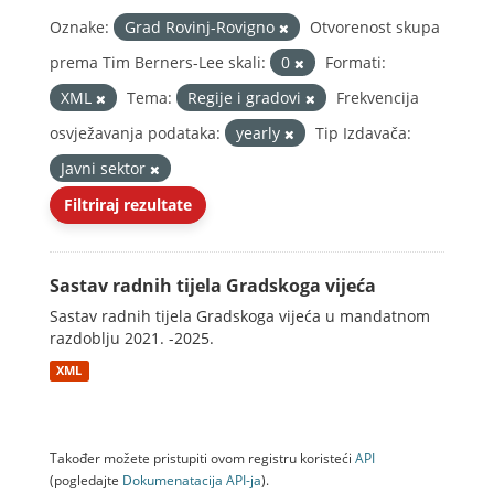
Oznake:
Grad Rovinj-Rovigno
Otvorenost skupa
prema Tim Berners-Lee skali:
0
Formati:
XML
Tema:
Regije i gradovi
Frekvencija
osvježavanja podataka:
yearly
Tip Izdavača:
Javni sektor
Filtriraj rezultate
Sastav radnih tijela Gradskoga vijeća
Sastav radnih tijela Gradskoga vijeća u mandatnom
razdoblju 2021. -2025.
XML
Također možete pristupiti ovom registru koristeći
API
(pogledajte
Dokumenаtаcijа API-jа
).