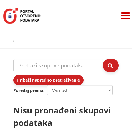
Preskoči
na
sadržaj
Skupovi podаtаkа
Prikaži napredno pretraživanje
Poredaj prema
Nisu pronađeni skupovi
podataka