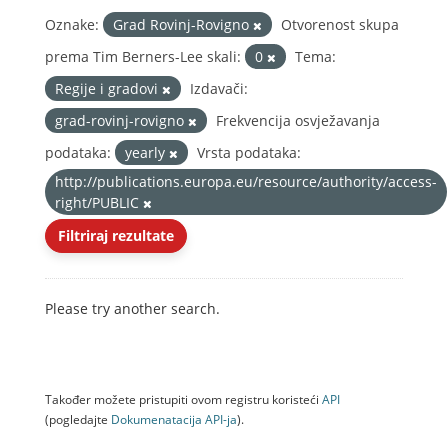
Oznake:
Grad Rovinj-Rovigno
Otvorenost skupa
prema Tim Berners-Lee skali:
0
Tema:
Regije i gradovi
Izdavači:
grad-rovinj-rovigno
Frekvencija osvježavanja
podataka:
yearly
Vrsta podataka:
http://publications.europa.eu/resource/authority/access-
right/PUBLIC
Filtriraj rezultate
Please try another search.
Također možete pristupiti ovom registru koristeći
API
(pogledajte
Dokumenаtаcijа API-jа
).