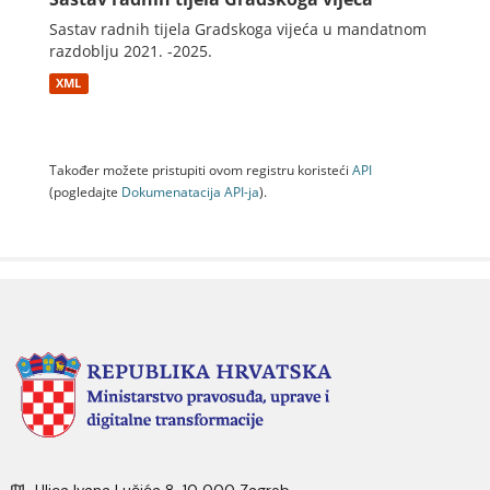
Sastav radnih tijela Gradskoga vijeća u mandatnom
razdoblju 2021. -2025.
XML
Također možete pristupiti ovom registru koristeći
API
(pogledajte
Dokumenаtаcijа API-jа
).