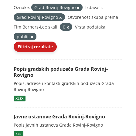
Oznake:
Grad Rovinj-Rovigno
Izdavači:
Grad Rovinj-Rovigno
Otvorenost skupa prema
Tim Berners-Lee skali:
0
Vrsta podataka:
public
Filtriraj rezultate
Popis gradskih poduzeća Grada Rovinj-
Rovigno
Popis, adrese i kontakti gradskih poduzeća Grada
Rovinj-Rovigno
XLSX
Javne ustanove Grada Rovinj-Rovigno
Popis javnih ustanova Grada Rovinj-Rovigno
XLS