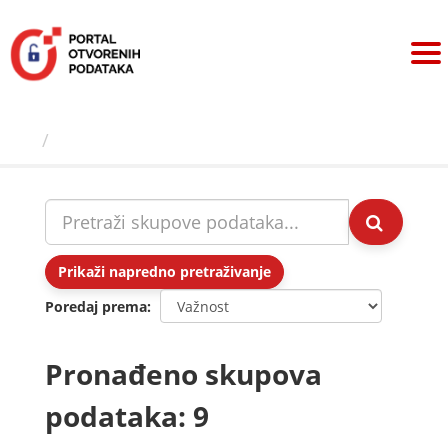
Preskoči
na
sadržaj
Skupovi podаtаkа
Prikaži napredno pretraživanje
Poredaj prema
Pronađeno skupova
podataka: 9