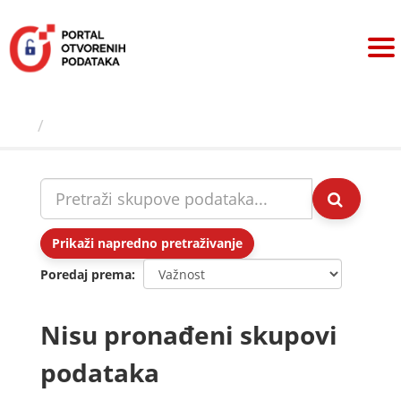
Preskoči
na
sadržaj
Skupovi podаtаkа
Prikaži napredno pretraživanje
Poredaj prema
Nisu pronađeni skupovi
podataka