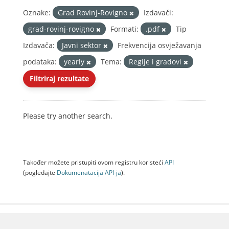
Oznake:
Grad Rovinj-Rovigno
Izdavači:
grad-rovinj-rovigno
Formati:
.pdf
Tip
Izdavača:
Javni sektor
Frekvencija osvježavanja
podataka:
yearly
Tema:
Regije i gradovi
Filtriraj rezultate
Please try another search.
Također možete pristupiti ovom registru koristeći
API
(pogledajte
Dokumenаtаcijа API-jа
).