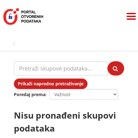
Preskoči
na
sadržaj
Skupovi podаtаkа
Prikaži napredno pretraživanje
Poredaj prema
Nisu pronađeni skupovi
podataka