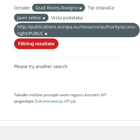
Oznake:
Grad Rovinj-Rovigno
Tip Izdavača:
Javni sektor
Vrsta podataka:
http://publications.europa.eu/resource/authority/access-
right/PUBLIC
Filtriraj rezultate
Please try another search.
Također možete pristupiti ovom registru koristeći
API
(pogledajte
Dokumenаtаcijа API-jа
).