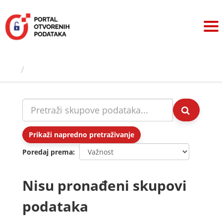
Preskoči
na
sadržaj
Skupovi podаtаkа
Prikaži napredno pretraživanje
Poredaj prema
Nisu pronađeni skupovi
podataka