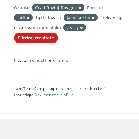
Oznake:
Grad Rovinj-Rovigno
Formati:
.pdf
Tip Izdavača:
Javni sektor
Frekvencija
osvježavanja podataka:
yearly
Filtriraj rezultate
Please try another search.
Također možete pristupiti ovom registru koristeći
API
(pogledajte
Dokumenаtаcijа API-jа
).