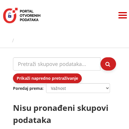
Preskoči
na
sadržaj
Skupovi podаtаkа
Prikaži napredno pretraživanje
Poredaj prema
Nisu pronađeni skupovi
podataka