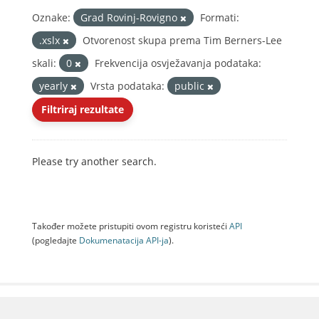
Oznake:
Grad Rovinj-Rovigno
Formati:
.xslx
Otvorenost skupa prema Tim Berners-Lee
skali:
0
Frekvencija osvježavanja podataka:
yearly
Vrsta podataka:
public
Filtriraj rezultate
Please try another search.
Također možete pristupiti ovom registru koristeći
API
(pogledajte
Dokumenаtаcijа API-jа
).