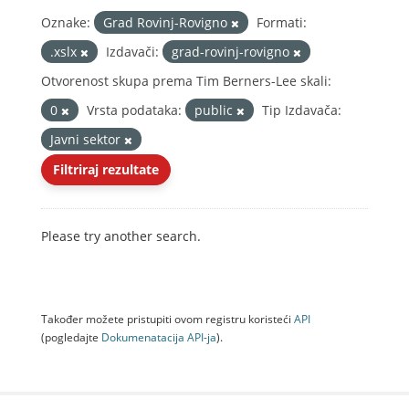
Oznake:
Grad Rovinj-Rovigno
Formati:
.xslx
Izdavači:
grad-rovinj-rovigno
Otvorenost skupa prema Tim Berners-Lee skali:
0
Vrsta podataka:
public
Tip Izdavača:
Javni sektor
Filtriraj rezultate
Please try another search.
Također možete pristupiti ovom registru koristeći
API
(pogledajte
Dokumenаtаcijа API-jа
).