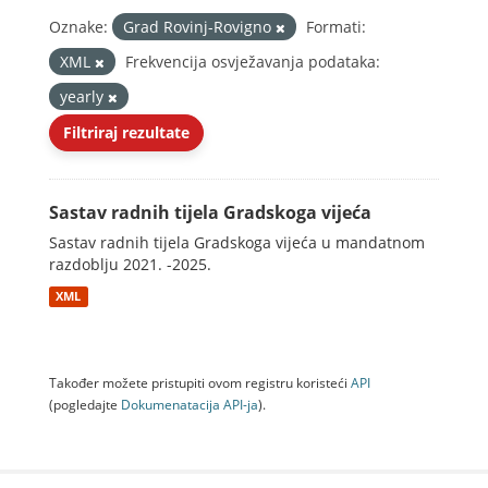
Oznake:
Grad Rovinj-Rovigno
Formati:
XML
Frekvencija osvježavanja podataka:
yearly
Filtriraj rezultate
Sastav radnih tijela Gradskoga vijeća
Sastav radnih tijela Gradskoga vijeća u mandatnom
razdoblju 2021. -2025.
XML
Također možete pristupiti ovom registru koristeći
API
(pogledajte
Dokumenаtаcijа API-jа
).