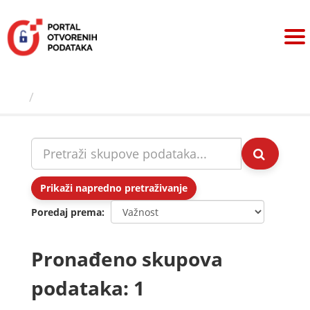
Preskoči
na
sadržaj
Skupovi podаtаkа
Prikaži napredno pretraživanje
Poredaj prema
Pronađeno skupova
podataka: 1