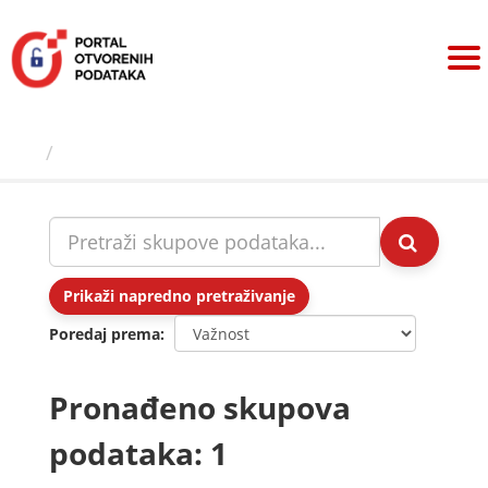
Preskoči
na
sadržaj
Skupovi podаtаkа
Prikaži napredno pretraživanje
Poredaj prema
Pronađeno skupova
podataka: 1