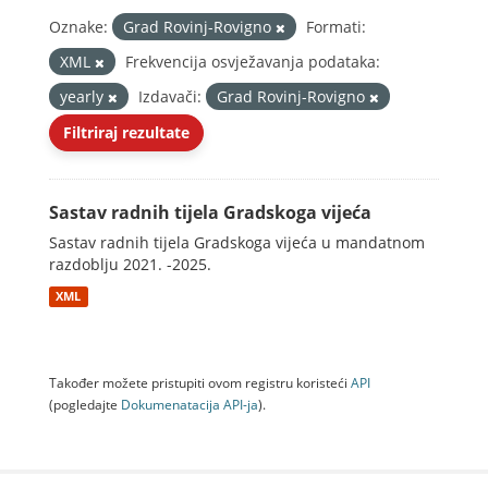
Oznake:
Grad Rovinj-Rovigno
Formati:
XML
Frekvencija osvježavanja podataka:
yearly
Izdavači:
Grad Rovinj-Rovigno
Filtriraj rezultate
Sastav radnih tijela Gradskoga vijeća
Sastav radnih tijela Gradskoga vijeća u mandatnom
razdoblju 2021. -2025.
XML
Također možete pristupiti ovom registru koristeći
API
(pogledajte
Dokumenаtаcijа API-jа
).