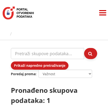
Preskoči
na
sadržaj
Skupovi podаtаkа
Prikaži napredno pretraživanje
Poredaj prema
Pronađeno skupova
podataka: 1