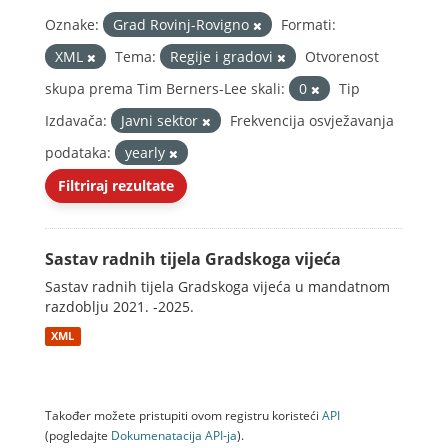
Oznake:
Grad Rovinj-Rovigno
Formati:
XML
Tema:
Regije i gradovi
Otvorenost
skupa prema Tim Berners-Lee skali:
0
Tip
Izdavača:
Javni sektor
Frekvencija osvježavanja
podataka:
yearly
Filtriraj rezultate
Sastav radnih tijela Gradskoga vijeća
Sastav radnih tijela Gradskoga vijeća u mandatnom
razdoblju 2021. -2025.
XML
Također možete pristupiti ovom registru koristeći
API
(pogledajte
Dokumenаtаcijа API-jа
).