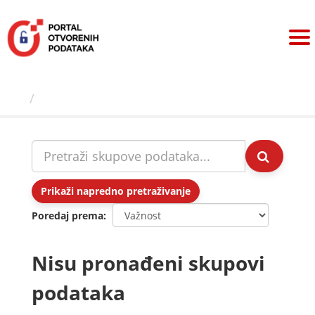
Preskoči
na
sadržaj
Skupovi podаtаkа
Prikaži napredno pretraživanje
Poredaj prema
Nisu pronađeni skupovi
podataka