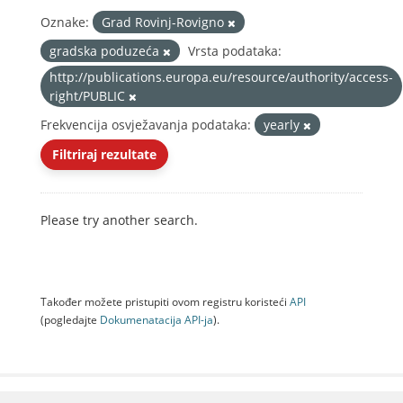
Oznake:
Grad Rovinj-Rovigno
gradska poduzeća
Vrsta podataka:
http://publications.europa.eu/resource/authority/access-
right/PUBLIC
Frekvencija osvježavanja podataka:
yearly
Filtriraj rezultate
Please try another search.
Također možete pristupiti ovom registru koristeći
API
(pogledajte
Dokumenаtаcijа API-jа
).