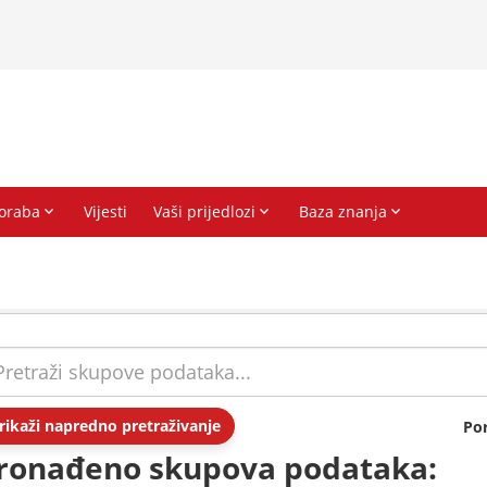
rikaži napredno pretraživanje
Po
ronađeno skupova podataka: