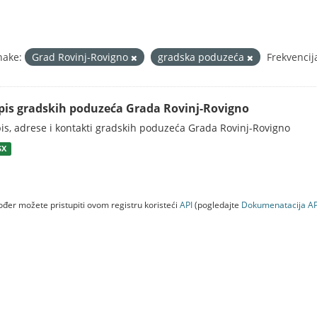
nake:
Grad Rovinj-Rovigno
gradska poduzeća
Frekvencij
pis gradskih poduzeća Grada Rovinj-Rovigno
is, adrese i kontakti gradskih poduzeća Grada Rovinj-Rovigno
SX
đer možete pristupiti ovom registru koristeći
API
(pogledajte
Dokumenаtаcijа AP