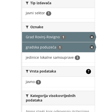
Tip izdavača
Javni sektor
1
Oznake
Grad Rovinj-Rovigno
1
gradska poduzeća
1
jedinice lokalne samouprave
1
Vrsta podataka
?
Javno
1
Kategorija visokovrijednih
podataka
Nema stavki koje odgovaraju kriterijima