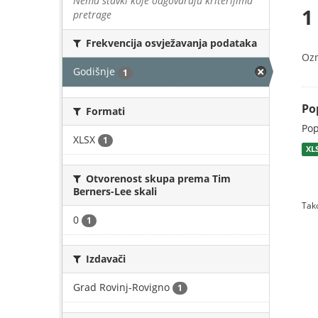
Nema stavki koje odgovaraju kriterijima
1
pretrage
Frekvencija osvježavanja podataka
Oz
Godišnje
1
Po
Formati
Pop
XLSX
1
XL
Otvorenost skupa prema Tim
Berners-Lee skali
Tako
0
1
Izdavači
Grad Rovinj-Rovigno
1