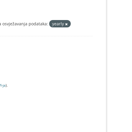
a osvježavanja podataka:
yearly
I-jа
).