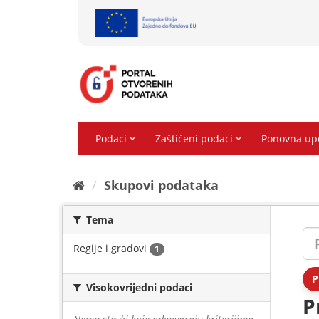
Preskoči
na
sadržaj
Skupovi podаtаkа
Tema
Regije i gradovi
1
P
Visokovrijedni podaci
P