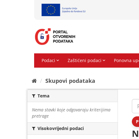
Preskoči
na
sadržaj
Skupovi podаtаkа
Tema
Nema stavki koje odgovaraju kriterijima
pretrage
P
Visokovrijedni podaci
N