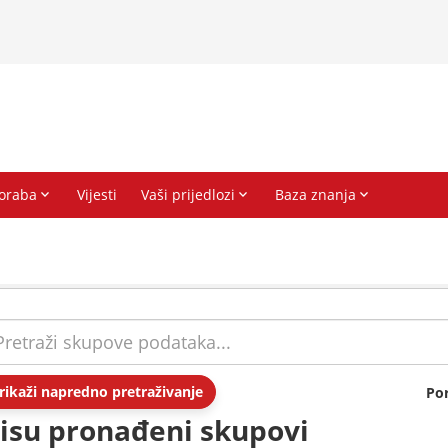
rikaži napredno pretraživanje
Po
isu pronađeni skupovi