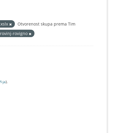
.xslx
Otvorenost skupa prema Tim
rovinj-rovigno
I-jа
).