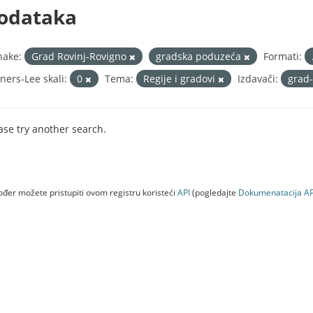
odataka
nake:
Grad Rovinj-Rovigno
gradska poduzeća
Formati:
ners-Lee skali:
0
Tema:
Regije i gradovi
Izdavači:
grad-
ase try another search.
đer možete pristupiti ovom registru koristeći
API
(pogledajte
Dokumenаtаcijа AP