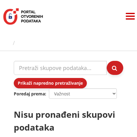
Preskoči
na
sadržaj
Skupovi podаtаkа
Prikaži napredno pretraživanje
Poredaj prema
Nisu pronađeni skupovi
podataka