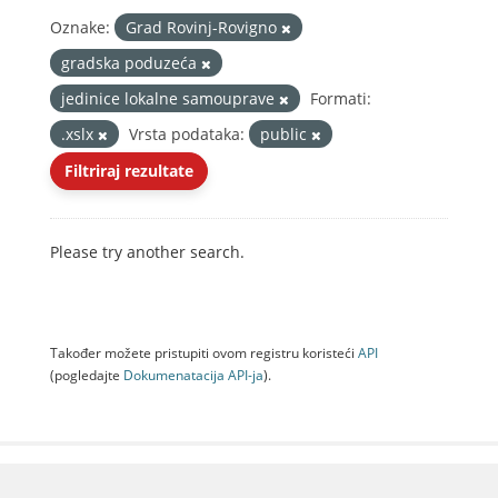
Oznake:
Grad Rovinj-Rovigno
gradska poduzeća
jedinice lokalne samouprave
Formati:
.xslx
Vrsta podataka:
public
Filtriraj rezultate
Please try another search.
Također možete pristupiti ovom registru koristeći
API
(pogledajte
Dokumenаtаcijа API-jа
).