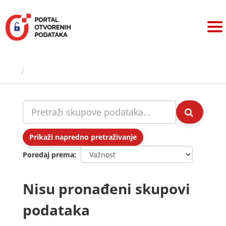
Preskoči
na
sadržaj
Skupovi podаtаkа
Prikaži napredno pretraživanje
Poredaj prema
Nisu pronađeni skupovi
podataka