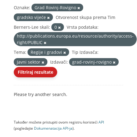
Oznake:
Grad Rovinj-Rovigno
gradsko vijeće
Otvorenost skupa prema Tim
Berners-Lee skali:
0
Vrsta podataka:
http://publications.europa.eu/resource/authority/access-
right/PUBLIC
Tema:
Regije i gradovi
Tip Izdavača:
Javni sektor
Izdavači:
grad-rovinj-rovigno
Filtriraj rezultate
Please try another search.
Također možete pristupiti ovom registru koristeći
API
(pogledajte
Dokumenаtаcijа API-jа
).