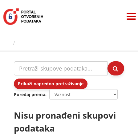
Preskoči
na
sadržaj
Skupovi podаtаkа
Prikaži napredno pretraživanje
Poredaj prema
Nisu pronađeni skupovi
podataka