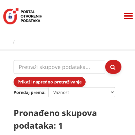
Preskoči
na
sadržaj
Skupovi podаtаkа
Prikaži napredno pretraživanje
Poredaj prema
Pronađeno skupova
podataka: 1