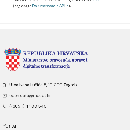
(pogledajte
Dokumenаtаcijа API-jа
).