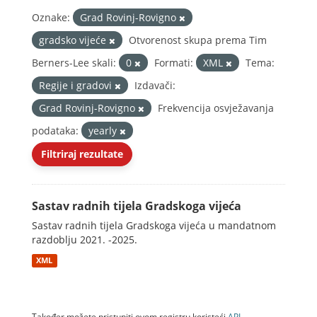
Oznake:
Grad Rovinj-Rovigno
gradsko vijeće
Otvorenost skupa prema Tim
Berners-Lee skali:
0
Formati:
XML
Tema:
Regije i gradovi
Izdavači:
Grad Rovinj-Rovigno
Frekvencija osvježavanja
podataka:
yearly
Filtriraj rezultate
Sastav radnih tijela Gradskoga vijeća
Sastav radnih tijela Gradskoga vijeća u mandatnom
razdoblju 2021. -2025.
XML
Također možete pristupiti ovom registru koristeći
API