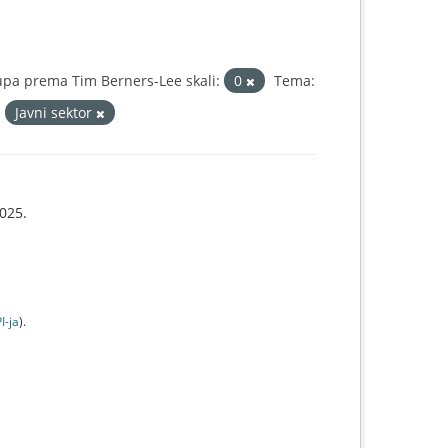
upa prema Tim Berners-Lee skali:
0
Tema:
:
Javni sektor
025.
I-jа
).