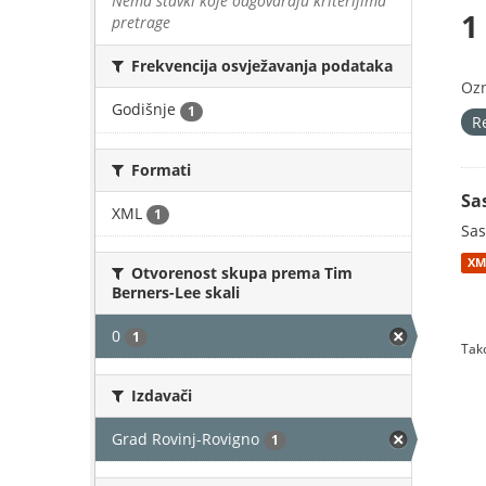
Nema stavki koje odgovaraju kriterijima
1
pretrage
Frekvencija osvježavanja podataka
Oz
Godišnje
1
R
Formati
Sa
XML
1
Sas
XM
Otvorenost skupa prema Tim
Berners-Lee skali
0
1
Tako
Izdavači
Grad Rovinj-Rovigno
1