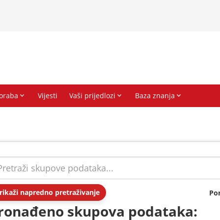
rikaži napredno pretraživanje
Po
ronađeno skupova podataka: