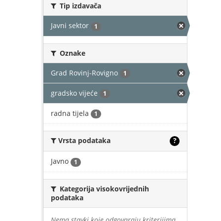
Tip izdavača
Javni sektor
1
Oznake
Grad Rovinj-Rovigno
1
gradsko vijeće
1
radna tijela
1
Vrsta podataka
?
Javno
1
Kategorija visokovrijednih
podataka
Nema stavki koje odgovaraju kriterijima