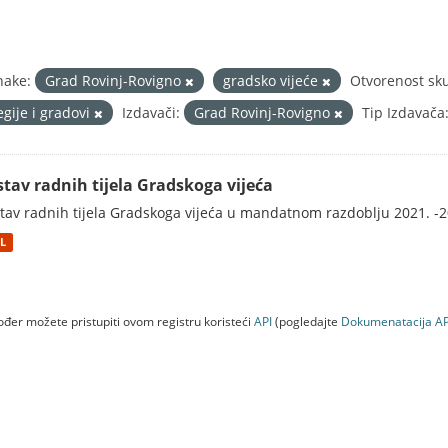
nake:
Grad Rovinj-Rovigno
gradsko vijeće
Otvorenost sk
egije i gradovi
Izdavači:
Grad Rovinj-Rovigno
Tip Izdavača
stav radnih tijela Gradskoga vijeća
tav radnih tijela Gradskoga vijeća u mandatnom razdoblju 2021. -2
L
đer možete pristupiti ovom registru koristeći
API
(pogledajte
Dokumenаtаcijа AP