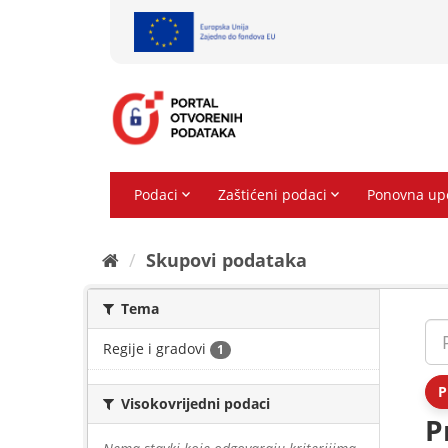
Preskoči
na
sadržaj
Skupovi podаtаkа
Tema
Regije i gradovi
1
P
Visokovrijedni podaci
P