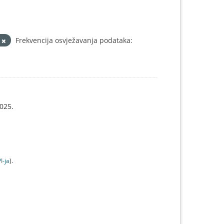
L
Frekvencija osvježavanja podataka:
025.
I-jа
).