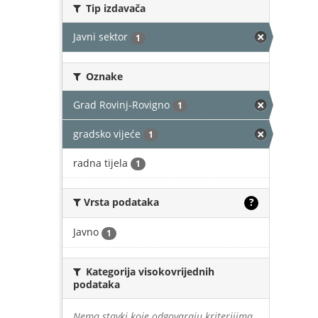
Tip izdavača
Javni sektor
1
Oznake
Grad Rovinj-Rovigno
1
gradsko vijeće
1
radna tijela
1
Vrsta podataka
?
Javno
1
Kategorija visokovrijednih
podataka
Nema stavki koje odgovaraju kriterijima