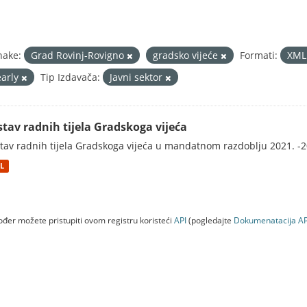
nake:
Grad Rovinj-Rovigno
gradsko vijeće
Formati:
XM
early
Tip Izdavača:
Javni sektor
stav radnih tijela Gradskoga vijeća
tav radnih tijela Gradskoga vijeća u mandatnom razdoblju 2021. -2
L
đer možete pristupiti ovom registru koristeći
API
(pogledajte
Dokumenаtаcijа AP