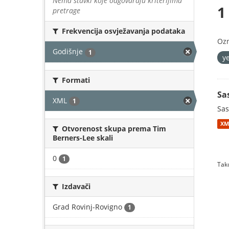
Nema stavki koje odgovaraju kriterijima
1
pretrage
Frekvencija osvježavanja podataka
Oz
Godišnje
1
y
Formati
Sa
XML
1
Sas
XM
Otvorenost skupa prema Tim
Berners-Lee skali
0
1
Tako
Izdavači
Grad Rovinj-Rovigno
1