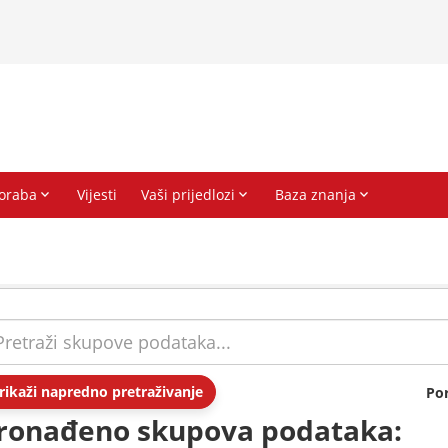
rikaži napredno pretraživanje
Po
ronađeno skupova podataka: