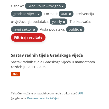
Oznake:
Grad Rovinj-Rovigno
gradsko vijeće
Formati:
XML
Frekvencija
osvježavanja podataka:
yearly
Tip Izdavača:
Javni sektor
Vrsta podataka:
public
Filtriraj rezultate
Sastav radnih tijela Gradskoga vijeća
Sastav radnih tijela Gradskoga vijeća u mandatnom
razdoblju 2021. -2025.
XML
Također možete pristupiti ovom registru koristeći
API
(pogledajte
Dokumenаtаcijа API-jа
).