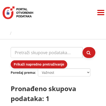
Preskoči
na
sadržaj
Skupovi podаtаkа
Prikaži napredno pretraživanje
Poredaj prema
Pronađeno skupova
podataka: 1