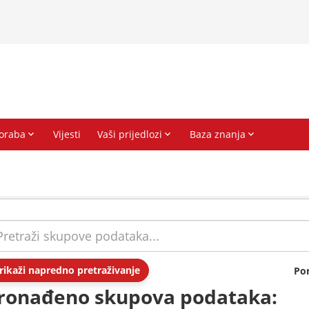
rikaži napredno pretraživanje
Po
ronađeno skupova podataka: