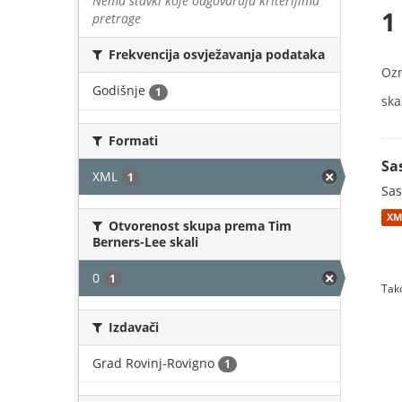
Nema stavki koje odgovaraju kriterijima
1
pretrage
Frekvencija osvježavanja podataka
Oz
Godišnje
1
skal
Formati
Sa
XML
1
Sas
XM
Otvorenost skupa prema Tim
Berners-Lee skali
0
1
Tako
Izdavači
Grad Rovinj-Rovigno
1