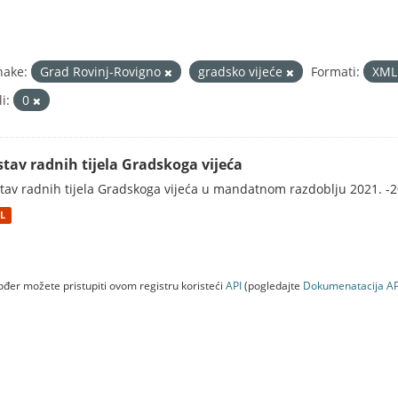
nake:
Grad Rovinj-Rovigno
gradsko vijeće
Formati:
XM
i:
0
stav radnih tijela Gradskoga vijeća
tav radnih tijela Gradskoga vijeća u mandatnom razdoblju 2021. -2
L
đer možete pristupiti ovom registru koristeći
API
(pogledajte
Dokumenаtаcijа AP