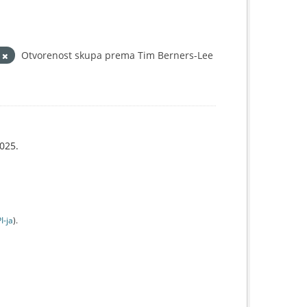
L
Otvorenost skupa prema Tim Berners-Lee
025.
I-jа
).