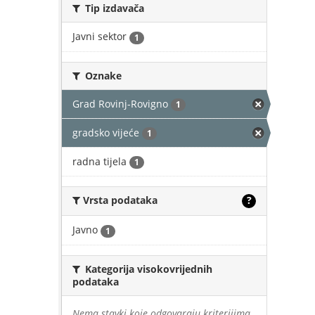
Tip izdavača
Javni sektor
1
Oznake
Grad Rovinj-Rovigno
1
gradsko vijeće
1
radna tijela
1
Vrsta podataka
?
Javno
1
Kategorija visokovrijednih
podataka
Nema stavki koje odgovaraju kriterijima