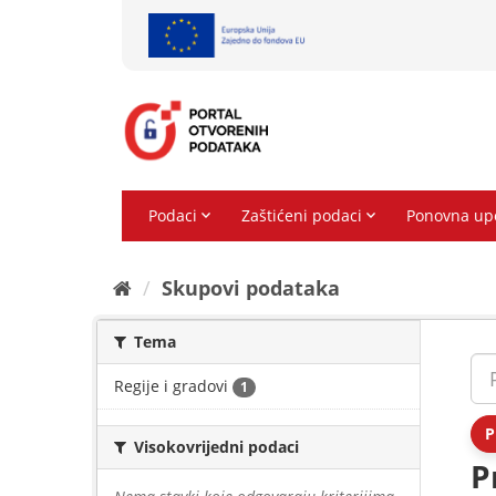
Preskoči
na
sadržaj
Skupovi podаtаkа
Tema
Regije i gradovi
1
P
Visokovrijedni podaci
P