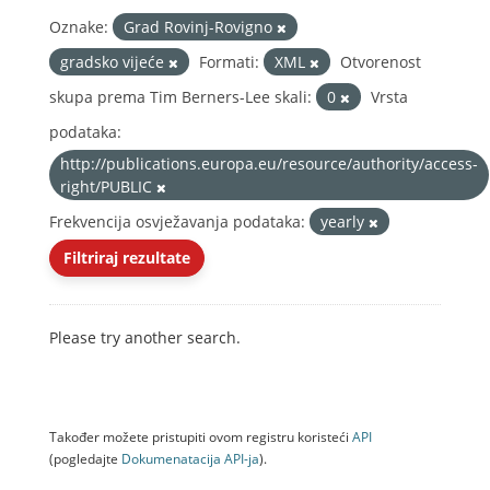
Oznake:
Grad Rovinj-Rovigno
gradsko vijeće
Formati:
XML
Otvorenost
skupa prema Tim Berners-Lee skali:
0
Vrsta
podataka:
http://publications.europa.eu/resource/authority/access-
right/PUBLIC
Frekvencija osvježavanja podataka:
yearly
Filtriraj rezultate
Please try another search.
Također možete pristupiti ovom registru koristeći
API
(pogledajte
Dokumenаtаcijа API-jа
).