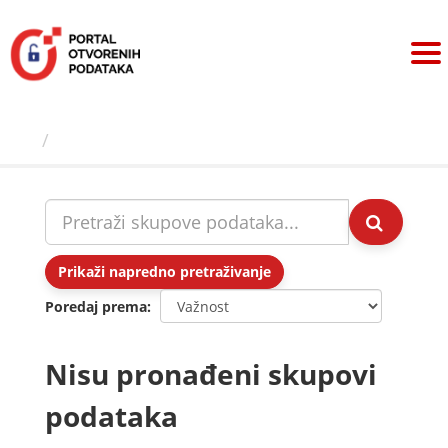
Preskoči
na
sadržaj
Skupovi podаtаkа
Prikaži napredno pretraživanje
Poredaj prema
Nisu pronađeni skupovi
podataka