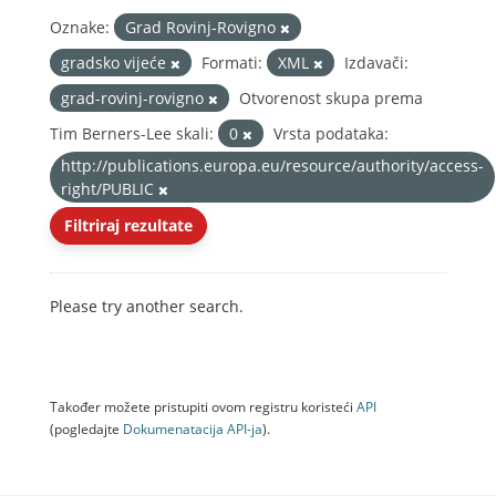
Oznake:
Grad Rovinj-Rovigno
gradsko vijeće
Formati:
XML
Izdavači:
grad-rovinj-rovigno
Otvorenost skupa prema
Tim Berners-Lee skali:
0
Vrsta podataka:
http://publications.europa.eu/resource/authority/access-
right/PUBLIC
Filtriraj rezultate
Please try another search.
Također možete pristupiti ovom registru koristeći
API
(pogledajte
Dokumenаtаcijа API-jа
).