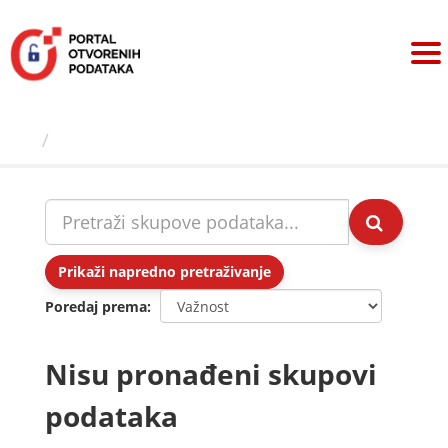
Preskoči
na
sadržaj
Skupovi podаtаkа
Prikaži napredno pretraživanje
Poredaj prema
Nisu pronađeni skupovi
podataka