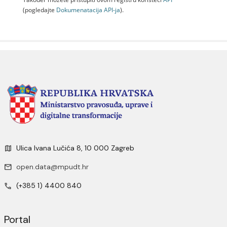
(pogledajte
Dokumenаtаcijа API-jа
).