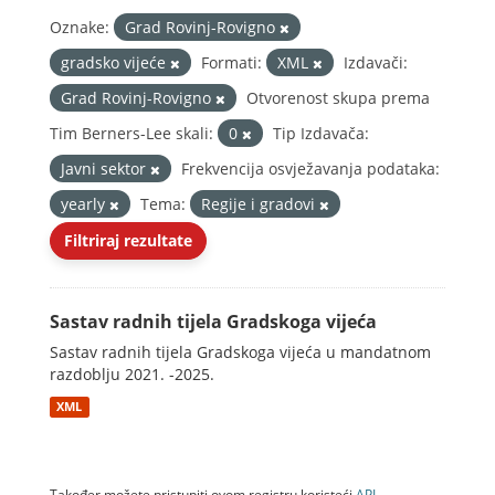
Oznake:
Grad Rovinj-Rovigno
gradsko vijeće
Formati:
XML
Izdavači:
Grad Rovinj-Rovigno
Otvorenost skupa prema
Tim Berners-Lee skali:
0
Tip Izdavača:
Javni sektor
Frekvencija osvježavanja podataka:
yearly
Tema:
Regije i gradovi
Filtriraj rezultate
Sastav radnih tijela Gradskoga vijeća
Sastav radnih tijela Gradskoga vijeća u mandatnom
razdoblju 2021. -2025.
XML
Također možete pristupiti ovom registru koristeći
API