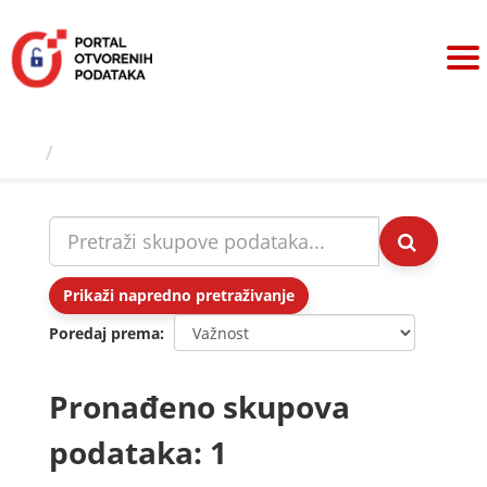
Preskoči
na
sadržaj
Skupovi podаtаkа
Prikaži napredno pretraživanje
Poredaj prema
Pronađeno skupova
podataka: 1