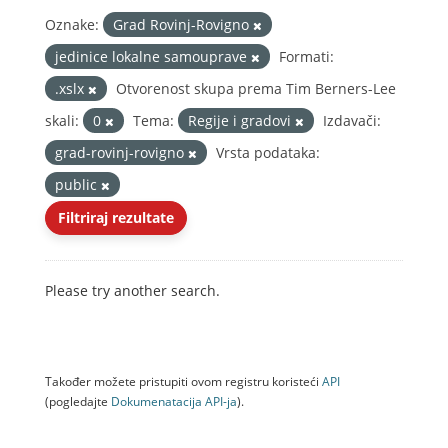
Oznake:
Grad Rovinj-Rovigno
jedinice lokalne samouprave
Formati:
.xslx
Otvorenost skupa prema Tim Berners-Lee
skali:
0
Tema:
Regije i gradovi
Izdavači:
grad-rovinj-rovigno
Vrsta podataka:
public
Filtriraj rezultate
Please try another search.
Također možete pristupiti ovom registru koristeći
API
(pogledajte
Dokumenаtаcijа API-jа
).