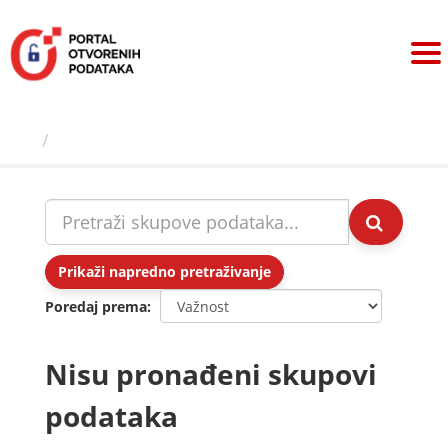
Preskoči
na
sadržaj
Skupovi podаtаkа
Prikaži napredno pretraživanje
Poredaj prema
Nisu pronađeni skupovi
podataka