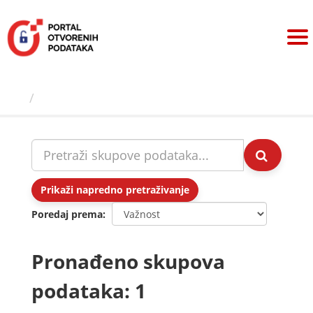
Preskoči
na
sadržaj
Skupovi podаtаkа
Prikaži napredno pretraživanje
Poredaj prema
Pronađeno skupova
podataka: 1