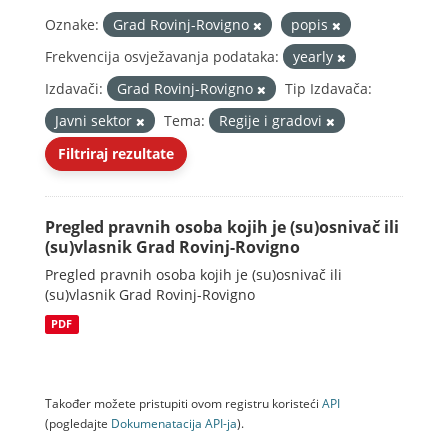
Oznake:
Grad Rovinj-Rovigno
popis
Frekvencija osvježavanja podataka:
yearly
Izdavači:
Grad Rovinj-Rovigno
Tip Izdavača:
Javni sektor
Tema:
Regije i gradovi
Filtriraj rezultate
Pregled pravnih osoba kojih je (su)osnivač ili
(su)vlasnik Grad Rovinj-Rovigno
Pregled pravnih osoba kojih je (su)osnivač ili
(su)vlasnik Grad Rovinj-Rovigno
PDF
Također možete pristupiti ovom registru koristeći
API
(pogledajte
Dokumenаtаcijа API-jа
).