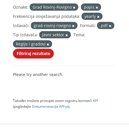
Oznake:
Grad Rovinj-Rovigno
popis
Frekvencija osvježavanja podataka:
yearly
Izdavači:
grad-rovinj-rovigno
Formati:
.pdf
Tip Izdavača:
Javni sektor
Tema:
Regije i gradovi
Filtriraj rezultate
Please try another search.
Također možete pristupiti ovom registru koristeći
API
(pogledajte
Dokumenаtаcijа API-jа
).