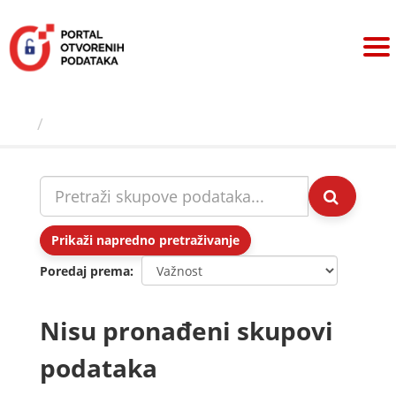
Preskoči
na
sadržaj
Skupovi podаtаkа
Prikaži napredno pretraživanje
Poredaj prema
Nisu pronađeni skupovi
podataka