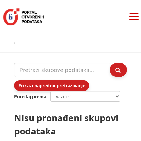
Preskoči
na
sadržaj
Skupovi podаtаkа
Prikaži napredno pretraživanje
Poredaj prema
Nisu pronađeni skupovi
podataka