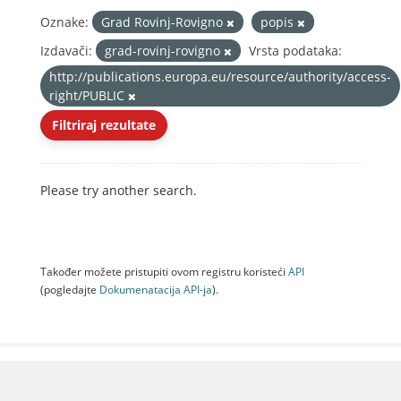
Oznake:
Grad Rovinj-Rovigno
popis
Izdavači:
grad-rovinj-rovigno
Vrsta podataka:
http://publications.europa.eu/resource/authority/access-
right/PUBLIC
Filtriraj rezultate
Please try another search.
Također možete pristupiti ovom registru koristeći
API
(pogledajte
Dokumenаtаcijа API-jа
).