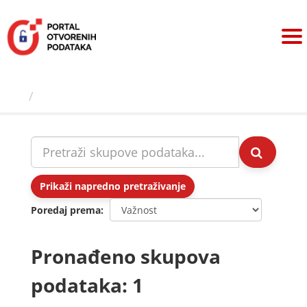
Preskoči
na
sadržaj
Skupovi podаtаkа
Prikaži napredno pretraživanje
Poredaj prema
Pronađeno skupova
podataka: 1