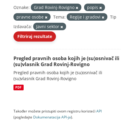
Oznake:
Grad Rovinj-Rovigno
popis
pravne osobe
Tema:
Regije i gradovi
Tip
Izdavača:
Javni sektor
Filtriraj rezultate
Pregled pravnih osoba kojih je (su)osnivač ili
(su)vlasnik Grad Rovinj-Rovigno
Pregled pravnih osoba kojih je (su)osnivač ili
(su)vlasnik Grad Rovinj-Rovigno
PDF
Također možete pristupiti ovom registru koristeći
API
(pogledajte
Dokumenаtаcijа API-jа
).