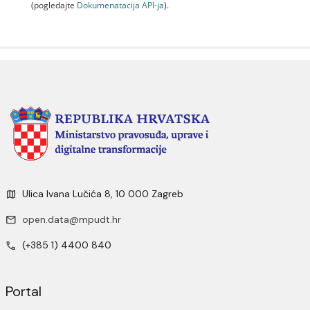
(pogledajte
Dokumenаtаcijа API-jа
).