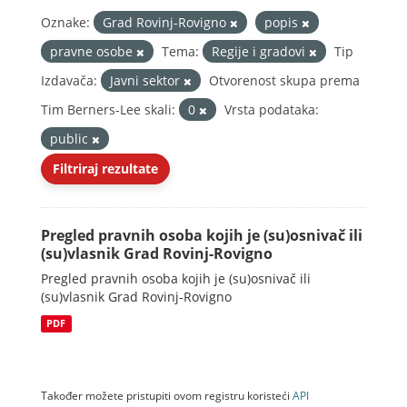
Oznake:
Grad Rovinj-Rovigno
popis
pravne osobe
Tema:
Regije i gradovi
Tip
Izdavača:
Javni sektor
Otvorenost skupa prema
Tim Berners-Lee skali:
0
Vrsta podataka:
public
Filtriraj rezultate
Pregled pravnih osoba kojih je (su)osnivač ili
(su)vlasnik Grad Rovinj-Rovigno
Pregled pravnih osoba kojih je (su)osnivač ili
(su)vlasnik Grad Rovinj-Rovigno
PDF
Također možete pristupiti ovom registru koristeći
API