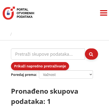
Preskoči
na
sadržaj
Skupovi podаtаkа
Prikaži napredno pretraživanje
Poredaj prema
Pronađeno skupova
podataka: 1