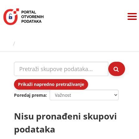
Preskoči
na
sadržaj
Skupovi podаtаkа
Prikaži napredno pretraživanje
Poredaj prema
Nisu pronađeni skupovi
podataka