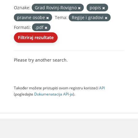
Oznake:
Grad Rovinj-Rovigno
popis
pravne osobe
Tema:
Regije i gradovi
Formati:
.pdf
Filtriraj rezultate
Please try another search.
Također možete pristupiti ovom registru koristeći
API
(pogledajte
Dokumenаtаcijа API-jа
).