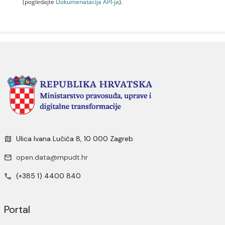
(pogledajte
Dokumenаtаcijа API-jа
).