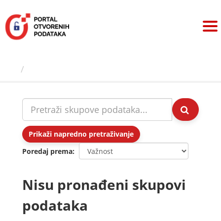
Preskoči
na
sadržaj
Skupovi podаtаkа
Prikaži napredno pretraživanje
Poredaj prema
Nisu pronađeni skupovi
podataka