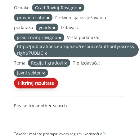
Oznake:
Grad Rovinj-Rovigno
pravne osobe
Frekvencija osvježavanja
podataka:
yearly
Izdavači:
grad-rovinj-rovigno
Vrsta podataka:
http://publications.europa.eu/resource/authority/access-
right/PUBLIC
Tema:
Regije i gradovi
Tip Izdavača:
Javni sektor
Filtriraj rezultate
Please try another search.
Također možete pristupiti ovom registru koristeći
API