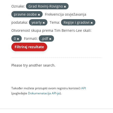
Oznake:
Grad Rovinj-Rovigno
pravne osobe
Frekvencija osvježavanja
podataka:
yearly
Tema:
Regije i gradovi
Otvorenost skupa prema Tim Berners-Lee skali:
0
Formati:
.pdf
Filtriraj rezultate
Please try another search.
Također možete pristupiti ovom registru koristeći
API
(pogledajte
Dokumenаtаcijа API-jа
).