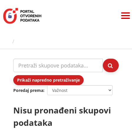
Preskoči
na
sadržaj
Skupovi podаtаkа
Prikaži napredno pretraživanje
Poredaj prema
Nisu pronađeni skupovi
podataka