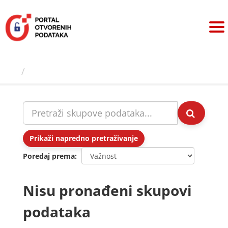
Preskoči
na
sadržaj
Skupovi podаtаkа
Prikaži napredno pretraživanje
Poredaj prema
Nisu pronađeni skupovi
podataka