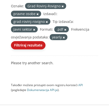
Oznake:
Grad Rovinj-Rovigno
pravne osobe
Izdavači:
grad-rovinj-rovigno
Tip Izdavača:
Javni sektor
Formati:
.pdf
Frekvencija
osvježavanja podataka:
yearly
Filtriraj rezultate
Please try another search.
Također možete pristupiti ovom registru koristeći
API
(pogledajte
Dokumenаtаcijа API-jа
).