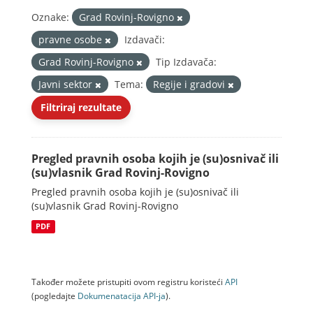
Oznake:
Grad Rovinj-Rovigno
pravne osobe
Izdavači:
Grad Rovinj-Rovigno
Tip Izdavača:
Javni sektor
Tema:
Regije i gradovi
Filtriraj rezultate
Pregled pravnih osoba kojih je (su)osnivač ili
(su)vlasnik Grad Rovinj-Rovigno
Pregled pravnih osoba kojih je (su)osnivač ili
(su)vlasnik Grad Rovinj-Rovigno
PDF
Također možete pristupiti ovom registru koristeći
API
(pogledajte
Dokumenаtаcijа API-jа
).