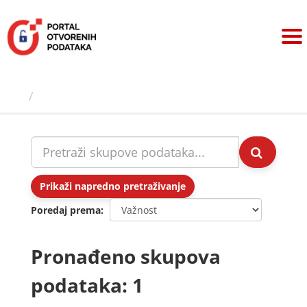
Preskoči
na
sadržaj
Skupovi podаtаkа
Prikaži napredno pretraživanje
Poredaj prema
Pronađeno skupova
podataka: 1