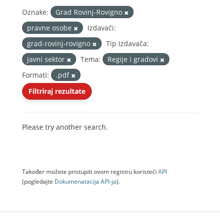
Oznake:
Grad Rovinj-Rovigno
pravne osobe
Izdavači:
grad-rovinj-rovigno
Tip Izdavača:
Javni sektor
Tema:
Regije i gradovi
Formati:
.pdf
Filtriraj rezultate
Please try another search.
Također možete pristupiti ovom registru koristeći
API
(pogledajte
Dokumenаtаcijа API-jа
).