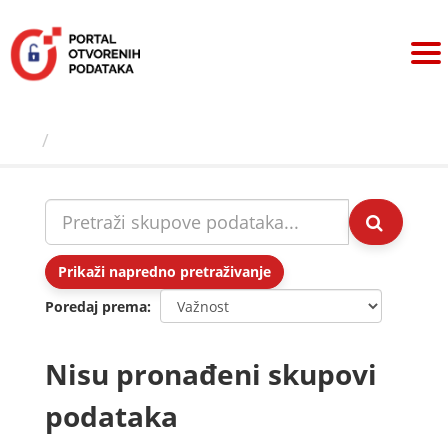
Preskoči
na
sadržaj
Skupovi podаtаkа
Prikaži napredno pretraživanje
Poredaj prema
Nisu pronađeni skupovi
podataka