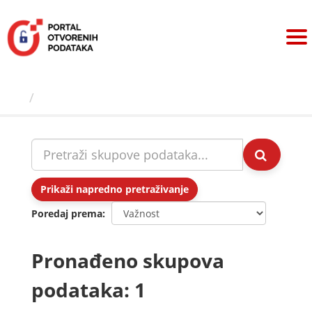
Preskoči
na
sadržaj
Skupovi podаtаkа
Prikaži napredno pretraživanje
Poredaj prema
Pronađeno skupova
podataka: 1