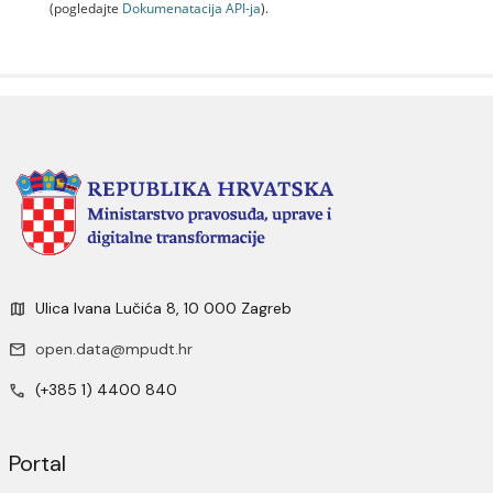
(pogledajte
Dokumenаtаcijа API-jа
).