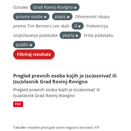
Oznake:
Grad Rovinj-Rovigno
pravne osobe
popis
Otvorenost skupa
prema Tim Berners-Lee skali:
0
Frekvencija
osvježavanja podataka:
yearly
Vrsta podataka:
public
Filtriraj rezultate
Pregled pravnih osoba kojih je (su)osnivač ili
(su)vlasnik Grad Rovinj-Rovigno
Pregled pravnih osoba kojih je (su)osnivač ili
(su)vlasnik Grad Rovinj-Rovigno
PDF
Također možete pristupiti ovom registru koristeći
API