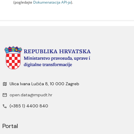
(pogledajte
Dokumenаtаcijа API-jа
).