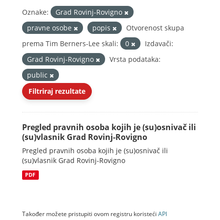
Oznake:
Grad Rovinj-Rovigno
pravne osobe
popis
Otvorenost skupa
prema Tim Berners-Lee skali:
0
Izdavači:
Grad Rovinj-Rovigno
Vrsta podataka:
public
Filtriraj rezultate
Pregled pravnih osoba kojih je (su)osnivač ili
(su)vlasnik Grad Rovinj-Rovigno
Pregled pravnih osoba kojih je (su)osnivač ili
(su)vlasnik Grad Rovinj-Rovigno
PDF
Također možete pristupiti ovom registru koristeći
API