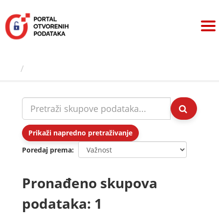
Preskoči
na
sadržaj
Skupovi podаtаkа
Prikaži napredno pretraživanje
Poredaj prema
Pronađeno skupova
podataka: 1