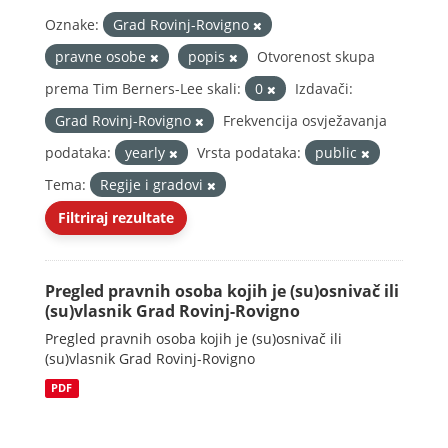
Oznake:
Grad Rovinj-Rovigno
pravne osobe
popis
Otvorenost skupa
prema Tim Berners-Lee skali:
0
Izdavači:
Grad Rovinj-Rovigno
Frekvencija osvježavanja
podataka:
yearly
Vrsta podataka:
public
Tema:
Regije i gradovi
Filtriraj rezultate
Pregled pravnih osoba kojih je (su)osnivač ili
(su)vlasnik Grad Rovinj-Rovigno
Pregled pravnih osoba kojih je (su)osnivač ili
(su)vlasnik Grad Rovinj-Rovigno
PDF