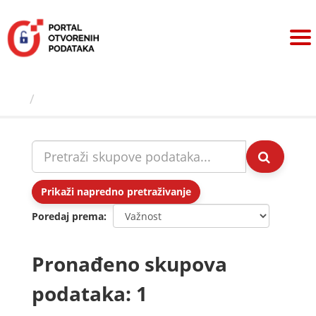
Preskoči
na
sadržaj
Skupovi podаtаkа
Prikaži napredno pretraživanje
Poredaj prema
Pronađeno skupova
podataka: 1