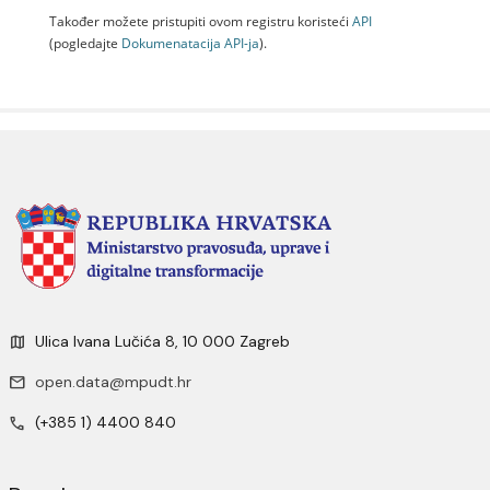
Također možete pristupiti ovom registru koristeći
API
(pogledajte
Dokumenаtаcijа API-jа
).