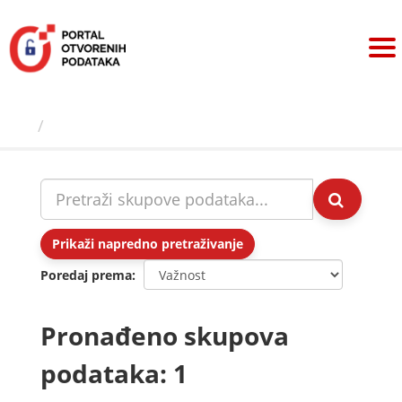
Preskoči
na
sadržaj
Skupovi podаtаkа
Prikaži napredno pretraživanje
Poredaj prema
Pronađeno skupova
podataka: 1