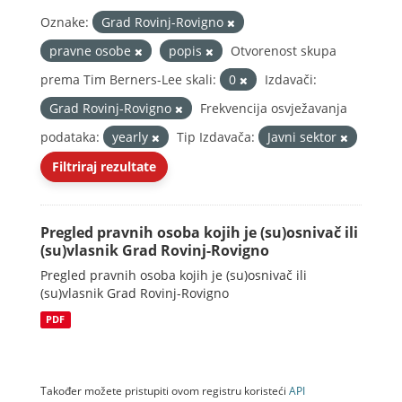
Oznake:
Grad Rovinj-Rovigno
pravne osobe
popis
Otvorenost skupa
prema Tim Berners-Lee skali:
0
Izdavači:
Grad Rovinj-Rovigno
Frekvencija osvježavanja
podataka:
yearly
Tip Izdavača:
Javni sektor
Filtriraj rezultate
Pregled pravnih osoba kojih je (su)osnivač ili
(su)vlasnik Grad Rovinj-Rovigno
Pregled pravnih osoba kojih je (su)osnivač ili
(su)vlasnik Grad Rovinj-Rovigno
PDF
Također možete pristupiti ovom registru koristeći
API