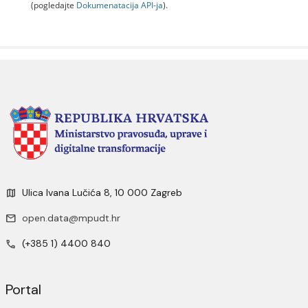
(pogledajte
Dokumenаtаcijа API-jа
).