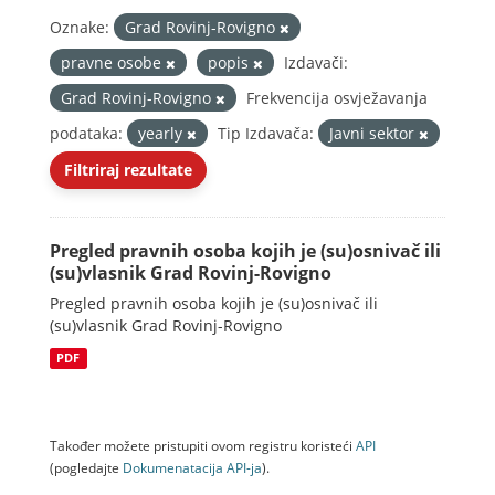
Oznake:
Grad Rovinj-Rovigno
pravne osobe
popis
Izdavači:
Grad Rovinj-Rovigno
Frekvencija osvježavanja
podataka:
yearly
Tip Izdavača:
Javni sektor
Filtriraj rezultate
Pregled pravnih osoba kojih je (su)osnivač ili
(su)vlasnik Grad Rovinj-Rovigno
Pregled pravnih osoba kojih je (su)osnivač ili
(su)vlasnik Grad Rovinj-Rovigno
PDF
Također možete pristupiti ovom registru koristeći
API
(pogledajte
Dokumenаtаcijа API-jа
).