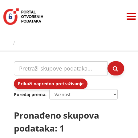
Preskoči
na
sadržaj
Skupovi podаtаkа
Prikaži napredno pretraživanje
Poredaj prema
Pronađeno skupova
podataka: 1