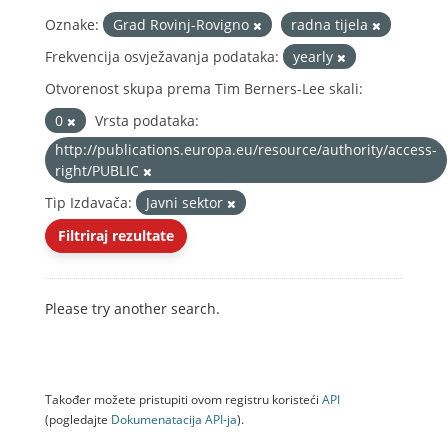
Oznake:
Grad Rovinj-Rovigno
radna tijela
Frekvencija osvježavanja podataka:
yearly
Otvorenost skupa prema Tim Berners-Lee skali:
0
Vrsta podataka:
http://publications.europa.eu/resource/authority/access-
right/PUBLIC
Tip Izdavača:
Javni sektor
Filtriraj rezultate
Please try another search.
Također možete pristupiti ovom registru koristeći
API
(pogledajte
Dokumenаtаcijа API-jа
).