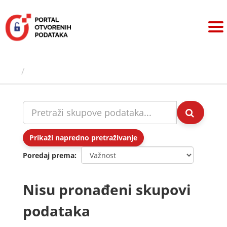
Preskoči
na
sadržaj
Skupovi podаtаkа
Prikaži napredno pretraživanje
Poredaj prema
Nisu pronađeni skupovi
podataka