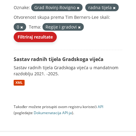
Oznake:
Grad Rovinj-Rovigno
radna tijela
Otvorenost skupa prema Tim Berners-Lee skali:
0
Tema:
Regije i gradovi
Filtriraj rezultate
Sastav radnih tijela Gradskoga vijeća
Sastav radnih tijela Gradskoga vijeća u mandatnom
razdoblju 2021. -2025.
XML
Također možete pristupiti ovom registru koristeći
API
(pogledajte
Dokumenаtаcijа API-jа
).