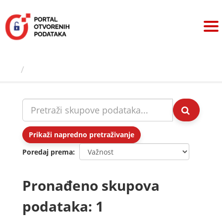
Preskoči
na
sadržaj
Skupovi podаtаkа
Prikaži napredno pretraživanje
Poredaj prema
Pronađeno skupova
podataka: 1