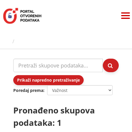
Preskoči
na
sadržaj
Skupovi podаtаkа
Prikaži napredno pretraživanje
Poredaj prema
Pronađeno skupova
podataka: 1