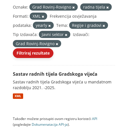
Oznake:
Grad Rovinj-Rovigno
radna tijela
Formati:
XML
Frekvencija osvježavanja
podataka:
yearly
Tema:
Regije i gradovi
Tip Izdavača:
Javni sektor
Izdavači:
Grad Rovinj-Rovigno
Filtriraj rezultate
Sastav radnih tijela Gradskoga vijeća
Sastav radnih tijela Gradskoga vijeća u mandatnom
razdoblju 2021. -2025.
XML
Također možete pristupiti ovom registru koristeći
API
(pogledajte
Dokumenаtаcijа API-jа
).