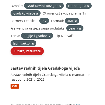
Oznake:
Grad Rovinj-Rovigno
radna tijela
gradsko vijeće
Otvorenost skupa prema Tim
Berners-Lee skali:
0
Formati:
XML
Frekvencija osvježavanja podataka:
yearly
Tema:
Regije i gradovi
Tip Izdavača:
Javni sektor
Filtriraj rezultate
Sastav radnih tijela Gradskoga vijeća
Sastav radnih tijela Gradskoga vijeća u mandatnom
razdoblju 2021. -2025.
XML
Također možete pristupiti ovom registru koristeći
API