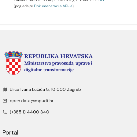
(pogledajte
Dokumenаtаcijа API-jа
).