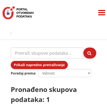
Preskoči
na
sadržaj
Skupovi podаtаkа
Prikaži napredno pretraživanje
Poredaj prema
Pronađeno skupova
podataka: 1