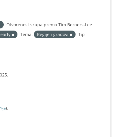
Otvorenost skupa prema Tim Berners-Lee
yearly
Tema:
Regije i gradovi
Tip
025.
I-jа
).