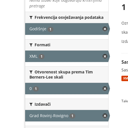
Nema stavki koje odgovaraju kriterijima
1
pretrage
Frekvencija osvježavanja podataka
Oz
Godišnje
1
skal
Izd
Formati
XML
1
Sa
Sas
Otvorenost skupa prema Tim
Berners-Lee skali
XM
0
1
Tako
Izdavači
Grad Rovinj-Rovigno
1