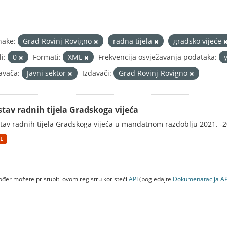
nake:
Grad Rovinj-Rovigno
radna tijela
gradsko vijeće
i:
0
Formati:
XML
Frekvencija osvježavanja podataka:
avača:
Javni sektor
Izdavači:
Grad Rovinj-Rovigno
stav radnih tijela Gradskoga vijeća
tav radnih tijela Gradskoga vijeća u mandatnom razdoblju 2021. -2
L
đer možete pristupiti ovom registru koristeći
API
(pogledajte
Dokumenаtаcijа AP