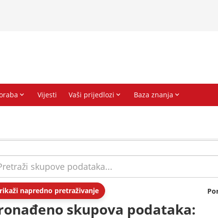
rikaži napredno pretraživanje
Po
ronađeno skupova podataka: